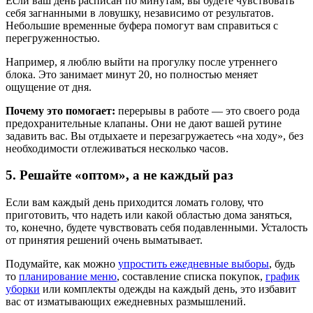
Если ваш день расписан по минутам, вы будете чувствовать
себя загнанными в ловушку, независимо от результатов.
Небольшие временные буфера помогут вам справиться с
перегруженностью.
Например, я люблю выйти на прогулку после утреннего
блока. Это занимает минут 20, но полностью меняет
ощущение от дня.
Почему это помогает:
перерывы в работе — это своего рода
предохранительные клапаны. Они не дают вашей рутине
задавить вас. Вы отдыхаете и перезагружаетесь «на ходу», без
необходимости отлеживаться несколько часов.
5. Решайте «оптом», а не каждый раз
Если вам каждый день приходится ломать голову, что
приготовить, что надеть или какой областью дома заняться,
то, конечно, будете чувствовать себя подавленными. Усталость
от принятия решений очень выматывает.
Подумайте, как можно
упростить ежедневные выборы
, будь
то
планирование меню
, составление списка покупок,
график
уборки
или комплекты одежды на каждый день, это избавит
вас от изматывающих ежедневных размышлений.