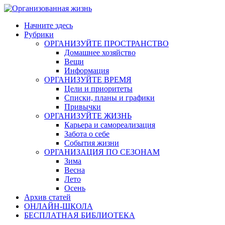
Skip
to
Начните здесь
content
Рубрики
ОРГАНИЗУЙТЕ ПРОСТРАНСТВО
Домашнее хозяйство
Вещи
Информация
ОРГАНИЗУЙТЕ ВРЕМЯ
Цели и приоритеты
Списки, планы и графики
Привычки
ОРГАНИЗУЙТЕ ЖИЗНЬ
Карьера и самореализация
Забота о себе
События жизни
ОРГАНИЗАЦИЯ ПО СЕЗОНАМ
Зима
Весна
Лето
Осень
Архив статей
ОНЛАЙН-ШКОЛА
БЕСПЛАТНАЯ БИБЛИОТЕКА