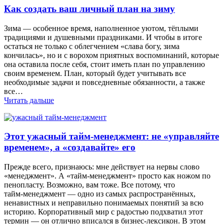
Как создать ваш личный план на зиму
Зима — особенное время, наполненное уютом, тёплыми
традициями и душевными праздниками. И чтобы в итоге
остаться не только с облегчением «слава богу, зима
кончилась», но и с ворохом приятных воспоминаний, которые
она оставила после себя, стоит иметь план по управлению
своим временем. План, который будет учитывать все
необходимые задачи и повседневные обязанности, а также
все…
Читать дальше
Этот ужасный тайм-менеджмент: не «управляйте
временем», а «создавайте» его
Прежде всего, признаюсь: мне действует на нервы слово
«менеджмент». А «тайм-менеджмент» просто как ножом по
пенопласту. Возможно, вам тоже. Все потому, что
тайм‑менеджмент — одно из самых распространённых,
ненавистных и неправильно понимаемых понятий за всю
историю. Корпоративный мир с радостью подхватил этот
термин — он отлично вписался в бизнес‑лексикон. В этом