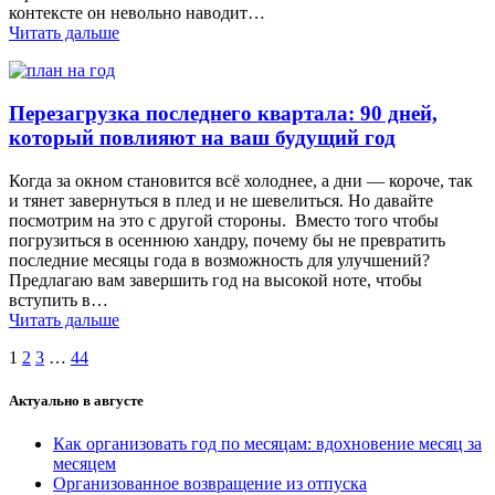
контексте он невольно наводит…
Читать дальше
Перезагрузка последнего квартала: 90 дней,
который повлияют на ваш будущий год
Когда за окном становится всё холоднее, а дни — короче, так
и тянет завернуться в плед и не шевелиться. Но давайте
посмотрим на это с другой стороны. Вместо того чтобы
погрузиться в осеннюю хандру, почему бы не превратить
последние месяцы года в возможность для улучшений?
Предлагаю вам завершить год на высокой ноте, чтобы
вступить в…
Читать дальше
Навигация
Страница
Страница
Страница
Страница
1
2
3
…
44
по
Актуально в августе
записям
Как организовать год по месяцам: вдохновение месяц за
месяцем
Организованное возвращение из отпуска