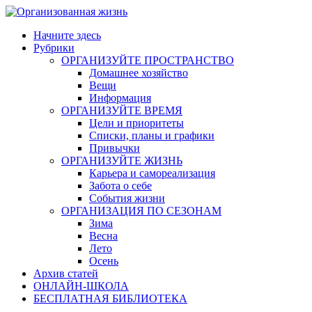
Skip
to
Начните здесь
content
Рубрики
ОРГАНИЗУЙТЕ ПРОСТРАНСТВО
Домашнее хозяйство
Вещи
Информация
ОРГАНИЗУЙТЕ ВРЕМЯ
Цели и приоритеты
Списки, планы и графики
Привычки
ОРГАНИЗУЙТЕ ЖИЗНЬ
Карьера и самореализация
Забота о себе
События жизни
ОРГАНИЗАЦИЯ ПО СЕЗОНАМ
Зима
Весна
Лето
Осень
Архив статей
ОНЛАЙН-ШКОЛА
БЕСПЛАТНАЯ БИБЛИОТЕКА