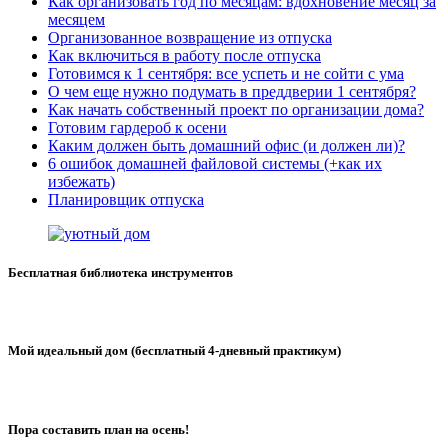
Как организовать год по месяцам: вдохновение месяц за
месяцем
Организованное возвращение из отпуска
Как включиться в работу после отпуска
Готовимся к 1 сентября: все успеть и не сойти с ума
О чем еще нужно подумать в преддверии 1 сентября?
Как начать собственный проект по организации дома?
Готовим гардероб к осени
Каким должен быть домашний офис (и должен ли)?
6 ошибок домашней файловой системы (+как их
избежать)
Планировщик отпуска
Бесплатная библиотека инструментов
Мой идеальный дом (бесплатный 4-дневный практикум)
Пора составить план на осень!