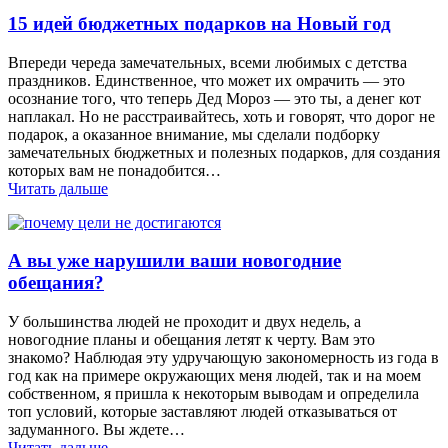
15 идей бюджетных подарков на Новый год
Впереди череда замечательных, всеми любимых с детства
праздников. Единственное, что может их омрачить — это
осознание того, что теперь Дед Мороз — это ты, а денег кот
наплакал. Но не расстраивайтесь, хоть и говорят, что дорог не
подарок, а оказанное внимание, мы сделали подборку
замечательных бюджетных и полезных подарков, для создания
которых вам не понадобится…
Читать дальше
А вы уже нарушили ваши новогодние
обещания?
У большинства людей не проходит и двух недель, а
новогодние планы и обещания летят к черту. Вам это
знакомо? Наблюдая эту удручающую закономерность из года в
год как на примере окружающих меня людей, так и на моем
собственном, я пришла к некоторым выводам и определила
топ условий, которые заставляют людей отказываться от
задуманного. Вы ждете…
Читать дальше