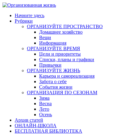
Skip
to
Начните здесь
content
Рубрики
ОРГАНИЗУЙТЕ ПРОСТРАНСТВО
Домашнее хозяйство
Вещи
Информация
ОРГАНИЗУЙТЕ ВРЕМЯ
Цели и приоритеты
Списки, планы и графики
Привычки
ОРГАНИЗУЙТЕ ЖИЗНЬ
Карьера и самореализация
Забота о себе
События жизни
ОРГАНИЗАЦИЯ ПО СЕЗОНАМ
Зима
Весна
Лето
Осень
Архив статей
ОНЛАЙН-ШКОЛА
БЕСПЛАТНАЯ БИБЛИОТЕКА