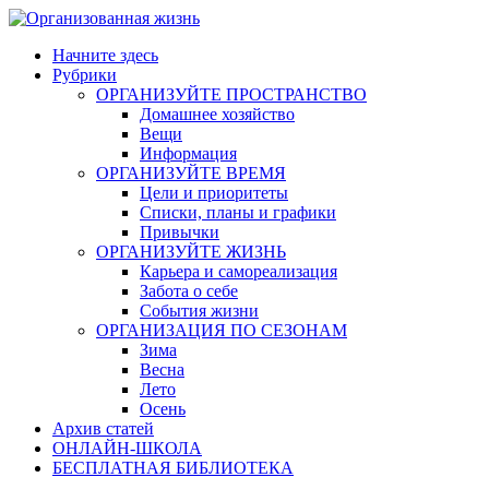
Skip
to
Начните здесь
content
Рубрики
ОРГАНИЗУЙТЕ ПРОСТРАНСТВО
Домашнее хозяйство
Вещи
Информация
ОРГАНИЗУЙТЕ ВРЕМЯ
Цели и приоритеты
Списки, планы и графики
Привычки
ОРГАНИЗУЙТЕ ЖИЗНЬ
Карьера и самореализация
Забота о себе
События жизни
ОРГАНИЗАЦИЯ ПО СЕЗОНАМ
Зима
Весна
Лето
Осень
Архив статей
ОНЛАЙН-ШКОЛА
БЕСПЛАТНАЯ БИБЛИОТЕКА