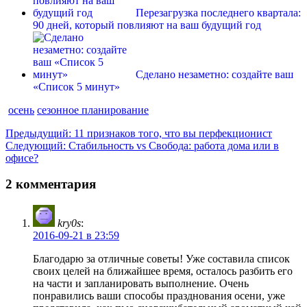
Перезагрузка последнего квартала:
90 дней, который повлияют на ваш будущий год
Сделано незаметно: создайте ваш
«Список 5 минут»
осень
сезонное планирование
Навигация
Предыдущая
Предыдущий:
11 признаков того, что вы перфекционист
Следующая
запись:
Следующий:
Стабильность vs Свобода: работа дома или в
по
запись:
офисе?
записям
2 комментария
kry0s
:
2016-09-21 в 23:59
Благодарю за отличные советы! Уже составила список
своих целей на ближайшее время, осталось разбить его
на части и запланировать выполнение. Очень
понравились ваши способы празднования осени, уже