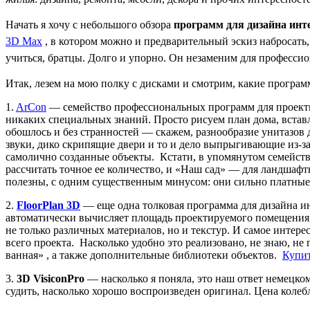
Начать я хочу с небольшого обзора
программ для дизайна инт
3D Max
, в котором можно и предварительный эскиз набросать,
учиться, братцы. Долго и упорно. Он незаменим для професси
Итак, лезем на мою полку с дисками и смотрим, какие програм
1.
ArCon
— семейство профессиональных программ для проекти
никаких специальных знаний. Просто рисуем план дома, вставл
обошлось и без странностей — скажем, разнообразие унитазов 
звуки, дико скрипящие двери и то и дело выпрыгивающие из-з
самолично созданные объекты. Кстати, в упомянутом семейств
рассчитать точное ее количество, и «Наш сад» — для ландшаф
полезны, с одним существенным минусом: они сильно платные (
2.
FloorPlan 3D
— еще одна толковая программа для дизайна ин
автоматически вычисляет площадь проектируемого помещения; 
не только различных материалов, но и текстур. И самое интере
всего проекта. Насколько удобно это реализовано, не знаю, 
ванная» , а также дополнительные библиотеки объектов.
Купит
3.
3D VisiconPro
— насколько я поняла, это наш ответ немецком
судить, насколько хорошо воспроизведен оригинал. Цена колебл