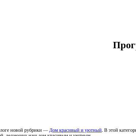
Прог
блоге новой рубрики —
Дом красивый и уютный
. В этой катего
стей, делающих наш дом красивым и уютным.