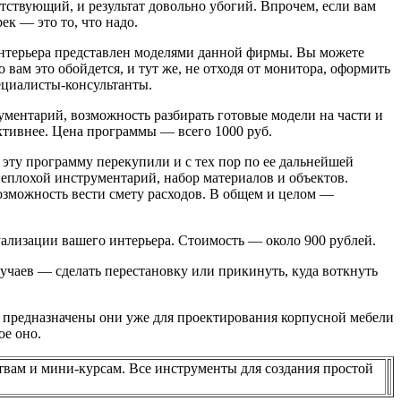
тствующий, и результат довольно убогий. Впрочем, если вам
ек — это то, что надо.
интерьера представлен моделями данной фирмы. Вы можете
 вам это обойдется, и тут же, не отходя от монитора, оформить
ециалисты-консультанты.
ментарий, возможность разбирать готовые модели на части и
ктивнее. Цена программы — всего 1000 руб.
, эту программу перекупили и с тех пор по ее дальнейшей
неплохой инструментарий, набор материалов и объектов.
возможность вести смету расходов. В общем и целом —
ализации вашего интерьера. Стоимость — около 900 рублей.
учаев — сделать перестановку или прикинуть, куда воткнуть
о предназначены они уже для проектирования корпусной мебели
ое оно.
твам и мини-курсам. Все инструменты для создания простой