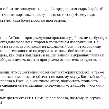
но сейчас не пользуюсь ни одной, предпочитая старый добрый
кстати, картинка к посту — это он и есть) Но ему надо
ествуют куда более простые программы.
ние, ArCon — программулина простая и удобная, не требующая
азглядываем со всех сторон в трехмерном изображении. Не
ома на своих двоих похож на кошмарный сон: потусторонние
ашено возможностью подгружать готовые библиотеки и
деть, как будет выглядеть в вашей ванной выбранная плитка и
 общем и целом, все эти программы относительно чудесны и
нии, что существенно облегчает и ускоряет процесс, а также
ностью изменять эти объекты по вашему вкусу. Богатый выбор
спорта в Excel и, в конечном итоге, подсчитать стоимость
т и специальные отдельные приложения: «Ландшафт», «Кухня и
ие.
зных цветов
объекты. Сама не пользовала, поэтому не берусь
и)