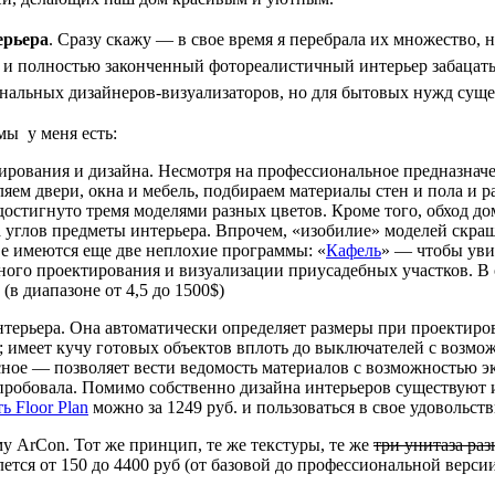
ерьера
.
Сразу скажу — в свое время я перебрала их множество, 
 и полностью законченный фотореалистичный интерьер забацать (
ональных дизайнеров-визуализаторов, но для бытовых нужд сущ
мы у меня есть:
рования и дизайна. Несмотря на профессиональное предназначе
яем двери, окна и мебель, подбираем материалы стен и пола и р
достигнуто тремя моделями разных цветов. Кроме того, обход д
а углов предметы интерьера. Впрочем, «изобилие» моделей скр
е имеются еще две неплохие программы: «
Кафель
» — чтобы уви
тного проектирования и визуализации приусадебных участков. В
в диапазоне от 4,5 до 1500$)
терьера. Она автоматически определяет размеры при проектирова
имеет кучу готовых объектов вплоть до выключателей с возмож
сное — позволяет вести ведомость материалов с возможностью эк
не пробовала. Помимо собственно дизайна интерьеров существую
ь Floor Plan
можно за 1249 руб. и пользоваться в свое удовольств
у ArCon. Тот же принцип, те же текстуры, те же
три унитаза ра
ется от 150 до 4400 руб (от базовой до профессиональной верси