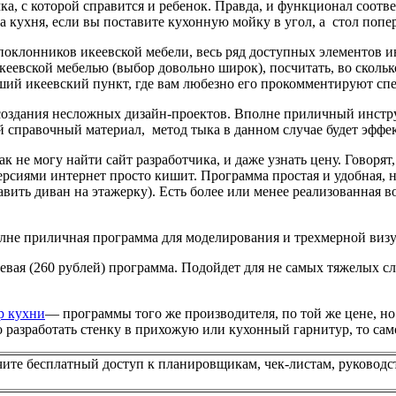
а, с которой справится и ребенок. Правда, и функционал соотве
а кухня, если вы поставите кухонную мойку в угол, а стол попер
оклонников икеевской мебели, весь ряд доступных элементов 
кеевской мебелью (выбор довольно широк), посчитать, во сколько
йший икеевский пункт, где вам любезно его прокомментируют сп
оздания несложных дизайн-проектов. Вполне приличный инстру
 справочный материал, метод тыка в данном случае будет эффе
 не могу найти сайт разработчика, и даже узнать цену. Говорят
ерсиями интернет просто кишит. Программа простая и удобная, 
вить диван на этажерку). Есть более или менее реализованная 
лне приличная программа для моделирования и трехмерной визу
евая (260 рублей) программа. Подойдет для не самых тяжелых сл
р кухни
— программы того же производителя, по той же цене, н
о разработать стенку в прихожую или кухонный гарнитур, то сам
чите бесплатный доступ к планировщикам, чек-листам, руководс