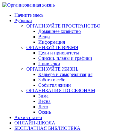
Skip
to
Начните здесь
content
Рубрики
ОРГАНИЗУЙТЕ ПРОСТРАНСТВО
Домашнее хозяйство
Вещи
Информация
ОРГАНИЗУЙТЕ ВРЕМЯ
Цели и приоритеты
Списки, планы и графики
Привычки
ОРГАНИЗУЙТЕ ЖИЗНЬ
Карьера и самореализация
Забота о себе
События жизни
ОРГАНИЗАЦИЯ ПО СЕЗОНАМ
Зима
Весна
Лето
Осень
Архив статей
ОНЛАЙН-ШКОЛА
БЕСПЛАТНАЯ БИБЛИОТЕКА