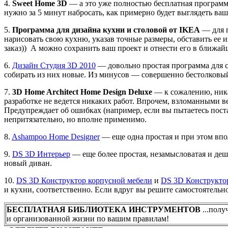
4.
Sweet Home 3D
— а это уже полностью бесплатная программк
нужно за 5 минут набросать, как примерно будет выглядеть ваш
5.
Программа для дизайна кухни и столовой от IKEA
— для п
нарисовать свою кухню, указав точные размеры, обставить ее и
заказ)) А можно сохранить ваш проект и отнести его в ближа
6.
Дизайн Студия 3D 2010
— довольно простая программа для с
собирать из них новые. Из минусов — совершенно бестолковый
7.
3D Home Architect Home Design Deluxe
— к сожалению, никак
разработке не ведется никаких работ. Впрочем, взломанными в
Предупреждает об ошибках (например, если вы пытаетесь поста
непритязательно, но вполне применимо.
8.
Ashampoo Home Designer
— еще одна простая и при этом впо
9.
DS 3D Интерьер
— еще более простая, незамысловатая и деш
новый диван.
10.
DS 3D Конструктор корпусной мебели
и
DS 3D Конструкто
и кухни, соответственно. Если вдруг вы решите самостоятельн
БЕСПЛАТНАЯ БИБЛИОТЕКА ИНСТРУМЕНТОВ
...полу
и организованной жизни по вашим правилам!