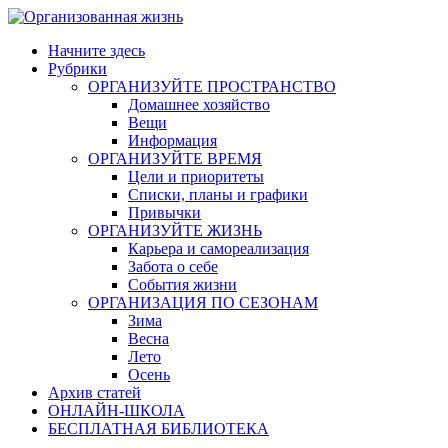
Skip
to
Начните здесь
content
Рубрики
ОРГАНИЗУЙТЕ ПРОСТРАНСТВО
Домашнее хозяйство
Вещи
Информация
ОРГАНИЗУЙТЕ ВРЕМЯ
Цели и приоритеты
Списки, планы и графики
Привычки
ОРГАНИЗУЙТЕ ЖИЗНЬ
Карьера и самореализация
Забота о себе
События жизни
ОРГАНИЗАЦИЯ ПО СЕЗОНАМ
Зима
Весна
Лето
Осень
Архив статей
ОНЛАЙН-ШКОЛА
БЕСПЛАТНАЯ БИБЛИОТЕКА