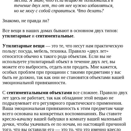
места. Я знаю, что если вещью не пользовались в
течение двух лет, то от нее нужно избавляться,
но не могу с собой справиться. Что делать?
Знакомо, не правда ли?
Все вещи в наших домах бывают в основном двух типов:
утилитарные
и
сентиментальные
.
Утилитарные вещи
— это те, что несут нам практическую
пользу: посуда, мебель, техника. Правило «двух лет»
относится обычно к такого рода объектам. Если вы не
используете утилитарный объект в течение двух лет, вы
можете его выбросить, отдать или продать. Мне кажется,
особых проблем при прощании с такими предметами у вас
быть не должно, так как они не становятся объектами вашей
эмоциональной привязанности.
С
сентиментальными объектами
все сложнее. Правило двух
лет здесь не работает, так как обладание этой вещью не
подразумевает его регулярного практического применения.
Ваша эмоциональная привязанность к этим предметам чаще
всего основана на конкретных воспоминаниях. Вы ставите
кресло-качалку вашей бабушки в комнату вашей маленькой
дочки, чтобы укачивать ее по ночам, но настоящей причиной
того, что вы оставили его — это то, что это именно кресло