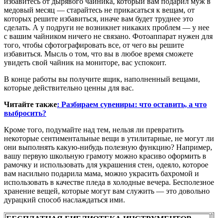
избавитесь от дырявого чайника, который вам подарил муж в
медовый месяц — старайтесь не прикасаться к вещам, от
которых решите избавиться, иначе вам будет труднее это
сделать. А у подруги не возникнет никаких проблем — у нее
с вашим чайником ничего не связано. Фотоаппарат нужен для
того, чтобы сфотографировать все, от чего вы решите
избавиться. Мысль о том, что вы в любое время сможете
увидеть свой чайник на мониторе, вас успокоит.
В конце работы вы получите ящик, наполненный вещами,
которые действительно ценны для вас.
Читайте также
: Разбираем сувениры: что оставить, а что
выбросить?
Кроме того, подумайте над тем, нельзя ли превратить
некоторые сентиментальные вещи в утилитарные, не могут ли
они выполнять какую-нибудь полезную функцию? Например,
вашу первую школьную грамоту можно красиво оформить в
рамочку и использовать для украшения стен, одеяло, которое
вам насильно подарила мама, можно украсить бахромой и
использовать в качестве пледа в холодные вечера. Бесполезное
хранение вещей, которые могут вам служить — это довольно
дурацкий способ наслаждаться ими.