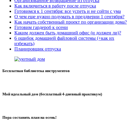
Организованное возвращение из отпуска
Как включиться в работу после отпуска
Готовимся к 1 сентября: все успеть и не сойти с ума
О чем еще нужно подумать в преддверии 1 сентября?
Как начать собственный проект по организации дома?
Готовим гардероб к осени
Каким должен быть домашний офис (и должен ли)?
6 ошибок домашней файловой системы (+как их
избежать)
Планировщик отпуска
Бесплатная библиотека инструментов
Мой идеальный дом (бесплатный 4-дневный практикум)
Пора составить план на осень!