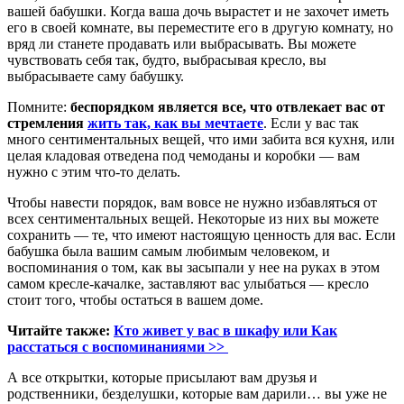
вашей бабушки. Когда ваша дочь вырастет и не захочет иметь
его в своей комнате, вы переместите его в другую комнату, но
вряд ли станете продавать или выбрасывать. Вы можете
чувствовать себя так, будто, выбрасывая кресло, вы
выбрасываете саму бабушку.
Помните:
беспорядком является все, что отвлекает вас от
стремления
жить так, как вы мечтаете
. Если у вас так
много сентиментальных вещей, что ими забита вся кухня, или
целая кладовая отведена под чемоданы и коробки — вам
нужно с этим что-то делать.
Чтобы навести порядок, вам вовсе не нужно избавляться от
всех сентиментальных вещей. Некоторые из них вы можете
сохранить — те, что имеют настоящую ценность для вас. Если
бабушка была вашим самым любимым человеком, и
воспоминания о том, как вы засыпали у нее на руках в этом
самом кресле-качалке, заставляют вас улыбаться — кресло
стоит того, чтобы остаться в вашем доме.
Читайте также:
Кто живет у вас в шкафу или Как
расстаться с воспоминаниями >>
А все открытки, которые присылают вам друзья и
родственники, безделушки, которые вам дарили… вы уже не