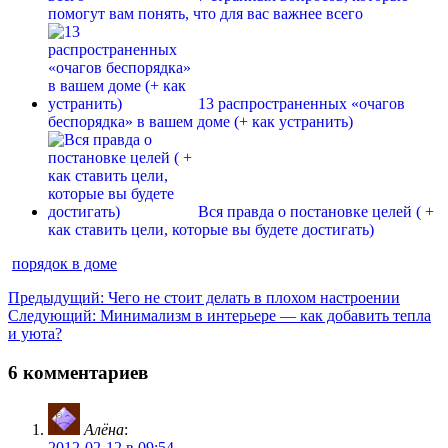
помогут вам понять, что для вас важнее всего
13 распространенных «очагов
беспорядка» в вашем доме (+ как устранить)
Вся правда о постановке целей ( +
как ставить цели, которые вы будете достигать)
порядок в доме
Навигация
Предыдущая
Предыдущий:
Чего не стоит делать в плохом настроении
Следующая
запись:
Следующий:
Минимализм в интерьере — как добавить тепла
по
запись:
и уюта?
записям
6 комментариев
Алёна
:
2012-02-12 в 09:54