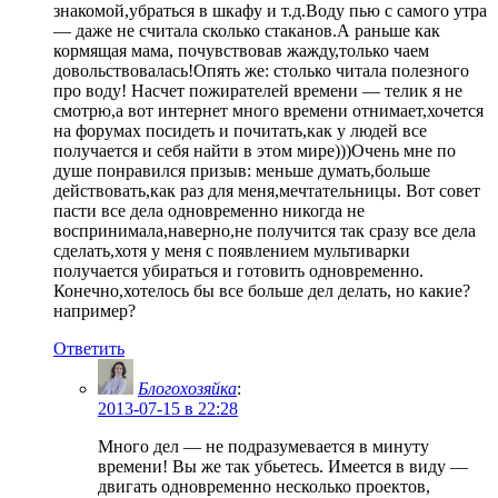
знакомой,убраться в шкафу и т.д.Воду пью с самого утра
— даже не считала сколько стаканов.А раньше как
кормящая мама, почувствовав жажду,только чаем
довольствовалась!Опять же: столько читала полезного
про воду! Насчет пожирателей времени — телик я не
смотрю,а вот интернет много времени отнимает,хочется
на форумах посидеть и почитать,как у людей все
получается и себя найти в этом мире)))Очень мне по
душе понравился призыв: меньше думать,больше
действовать,как раз для меня,мечтательницы. Вот совет
пасти все дела одновременно никогда не
воспринимала,наверно,не получится так сразу все дела
сделать,хотя у меня с появлением мультиварки
получается убираться и готовить одновременно.
Конечно,хотелось бы все больше дел делать, но какие?
например?
Ответить
Блогохозяйка
:
2013-07-15 в 22:28
Много дел — не подразумевается в минуту
времени! Вы же так убьетесь. Имеется в виду —
двигать одновременно несколько проектов,