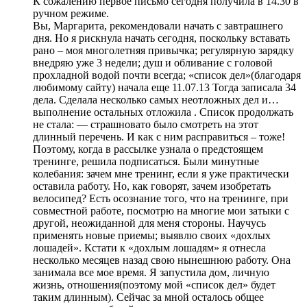
К сожалению первое письмо сегодня получила в 14.30 в
ручном режиме.
Вы, Маргарита, рекомендовали начать с завтрашнего
дня. Но я рискнула начать сегодня, поскольку вставать
рано – моя многолетняя привычка; регулярную зарядку
внедряю уже 3 недели; душ и обливание с головой
прохладной водой почти всегда; «список дел»(благодаря
любимому сайту) начала еще 11.07.13 Тогда записала 34
дела. Сделала несколько самых неотложных дел и…
выполнение остальных отложила . Список продолжать
не стала: — страшновато было смотреть на этот
длинный перечень. И как с ним расправиться – тоже!
Поэтому, когда в рассылке узнала о предстоящем
тренинге, решила подписаться. Были минутные
колебания: зачем мне тренинг, если я уже практически
оставила работу. Но, как говорят, зачем изобретать
велосипед? Есть осознание того, что на тренинге, при
совместной работе, посмотрю на многие мои затыки с
другой, неожиданной для меня стороны. Научусь
применять новые приемы; выявлю своих «дохлых
лошадей». Кстати к «дохлым лошадям» я отнесла
несколько месяцев назад свою нынешнюю работу. Она
занимала все мое время. Я запустила дом, личную
жизнь, отношения(поэтому мой «список дел» будет
таким длинным). Сейчас за мной осталось общее