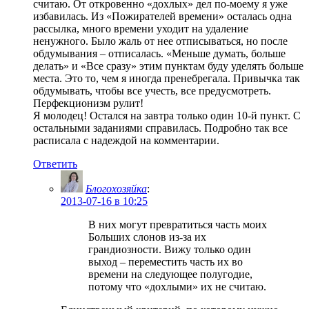
считаю. От откровенно «дохлых» дел по-моему я уже
избавилась. Из «Пожирателей времени» осталась одна
рассылка, много времени уходит на удаление
ненужного. Было жаль от нее отписываться, но после
обдумывания – отписалась. «Меньше думать, больше
делать» и «Все сразу» этим пунктам буду уделять больше
места. Это то, чем я иногда пренебрегала. Привычка так
обдумывать, чтобы все учесть, все предусмотреть.
Перфекционизм рулит!
Я молодец! Остался на завтра только один 10-й пункт. С
остальными заданиями справилась. Подробно так все
расписала с надеждой на комментарии.
Ответить
Блогохозяйка
:
2013-07-16 в 10:25
В них могут превратиться часть моих
Больших слонов из-за их
грандиозности. Вижу только один
выход – переместить часть их во
времени на следующее полугодие,
потому что «дохлыми» их не считаю.