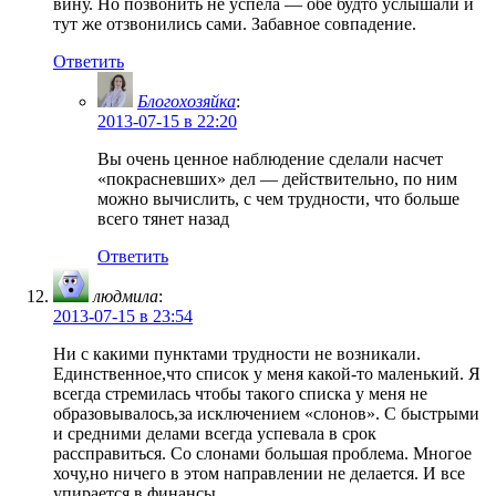
вину. Но позвонить не успела — обе будто услышали и
тут же отзвонились сами. Забавное совпадение.
Ответить
Блогохозяйка
:
2013-07-15 в 22:20
Вы очень ценное наблюдение сделали насчет
«покрасневших» дел — действительно, по ним
можно вычислить, с чем трудности, что больше
всего тянет назад
Ответить
людмила
:
2013-07-15 в 23:54
Ни с какими пунктами трудности не возникали.
Единственное,что список у меня какой-то маленький. Я
всегда стремилась чтобы такого списка у меня не
образовывалось,за исключением «слонов». С быстрыми
и средними делами всегда успевала в срок
рассправиться. Со слонами большая проблема. Многое
хочу,но ничего в этом направлении не делается. И все
упирается в финансы.