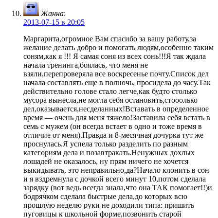
Жанна
:
2013-07-15 в 20:05
Маргарита,огромное Вам спасибо за вашу работу,за
желание делать добро и помогать людям,особенно таким
соням,как я !!! Я самая соня из всех сонь!!!Я так ждала
начала тренинга,боялась, что меня не
взяли,перепроверяла все воскресенье почту.Список дел
начала составлять еще в полночь, просидела до часу.Так
действительно голове стало легче,как будто столько
мусора вынесла,не могла себя остановить,стооолько
дел,оказывается,несделанных!Вставать в определенное
время — очень для меня тяжело!Заставила себя встать в
семь с мужем (он всегда встает в одно и тоже время в
отличие от меня).Правда и 8-месячная дочурка тут же
проснулась.Я успела только разделить по разным
категориям дела и позавтракать.Ненужных дохлых
лошадей не оказалось, ну прям ничего не хочется
выкидывать, это неправильно,да?Начало клонить в сон
и я вздремнула с дочкой всего минут 10,потом сделала
зарядку (вот ведь всегда знала,что она ТАК помогает!!)и
бодрячком сделала быстрые дела,до которых всю
прошлую неделю руки не доходили типа: пришить
пуговицы к школьной форме,позвонить старой