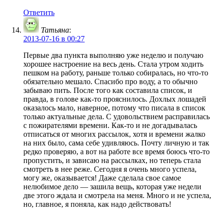
Ответить
Татьяна
:
2013-07-16 в 00:27
Первые два пункта выполняю уже неделю и получаю
хорошее настроение на весь день. Стала утром ходить
пешком на работу, раньше только собиралась, но что-то
обязательно мешало. Спасибо про воду, а то обычно
забываю пить. После того как составила список, и
правда, в голове как-то прояснилось. Дохлых лошадей
оказалось мало, наверное, потому что писала в список
только актуальные дела. С удовольствием расправилась
с пожирателями времени. Как-то и не догадывалась
отписаться от многих рассылок, хотя и времени жалко
на них было, сама себе удивляюсь. Почту личную и так
редко проверяю, а вот на работе все время боюсь что-то
пропустить, и зависаю на рассылках, но теперь стала
смотреть в нее реже. Сегодня я очень много успела,
могу же, оказывается! Даже сделала свое самое
нелюбимое дело — зашила вещь, которая уже недели
две этого ждала и смотрела на меня. Много и не успела,
но, главное, я поняла, как надо действовать!