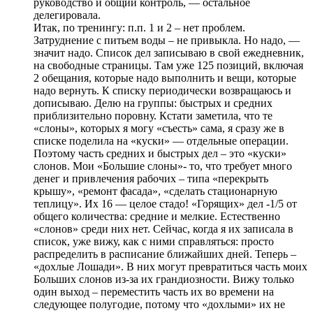
руководство и общий контроль, — остальное
делегировала.
Итак, по тренингу: п.п. 1 и 2 – нет проблем.
Затруднение с питьем воды – не привыкла. Но надо, —
значит надо. Список дел записываю в свой ежедневник,
на свободные страницы. Там уже 125 позиций, включая
2 обещания, которые надо выполнить и вещи, которые
надо вернуть. К списку периодически возвращаюсь и
дописываю. Делю на группы: быстрых и средних
приблизительно поровну. Кстати заметила, что те
«слоны», которых я могу «съесть» сама, я сразу же в
списке поделила на «куски» — отдельные операции.
Поэтому часть средних и быстрых дел – это «куски»
слонов. Мои «Большие слоны»- то, что требует много
денег и привлечения рабочих – типа «перекрыть
крышу», «ремонт фасада», «сделать стационарную
теплицу». Их 16 — целое стадо! «Горящих» дел -1/5 от
общего количества: средние и мелкие. Естественно
«слонов» среди них нет. Сейчас, когда я их записала в
список, уже вижу, как с ними справляться: просто
распределить в расписание ближайших дней. Теперь –
«дохлые Лошади». В них могут превратиться часть моих
Больших слонов из-за их грандиозности. Вижу только
один выход – переместить часть их во времени на
следующее полугодие, потому что «дохлыми» их не