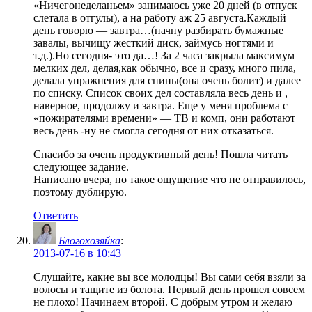
«Ничегонеделаньем» занимаюсь уже 20 дней (в отпуск
слетала в отгулы), а на работу аж 25 августа.Каждый
день говорю — завтра…(начну разбирать бумажные
завалы, вычищу жесткий диск, займусь ногтями и
т.д.).Но сегодня- это да…! За 2 часа закрыла максимум
мелких дел, делая,как обычно, все и сразу, много пила,
делала упражнения для спины(она очень болит) и далее
по списку. Список своих дел составляла весь день и ,
наверное, продолжу и завтра. Еще у меня проблема с
«пожирателями времени» — ТВ и комп, они работают
весь день -ну не смогла сегодня от них отказаться.
Спасибо за очень продуктивный день! Пошла читать
следующее задание.
Написано вчера, но такое ощущение что не отправилось,
поэтому дублирую.
Ответить
Блогохозяйка
:
2013-07-16 в 10:43
Слушайте, какие вы все молодцы! Вы сами себя взяли за
волосы и тащите из болота. Первый день прошел совсем
не плохо! Начинаем второй. С добрым утром и желаю