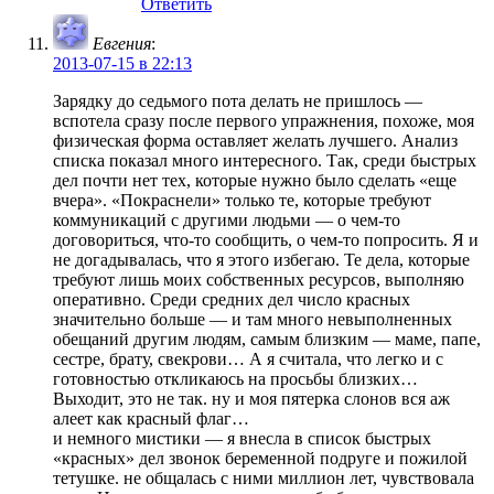
Ответить
Евгения
:
2013-07-15 в 22:13
Зарядку до седьмого пота делать не пришлось —
вспотела сразу после первого упражнения, похоже, моя
физическая форма оставляет желать лучшего. Анализ
списка показал много интересного. Так, среди быстрых
дел почти нет тех, которые нужно было сделать «еще
вчера». «Покраснели» только те, которые требуют
коммуникаций с другими людьми — о чем-то
договориться, что-то сообщить, о чем-то попросить. Я и
не догадывалась, что я этого избегаю. Те дела, которые
требуют лишь моих собственных ресурсов, выполняю
оперативно. Среди средних дел число красных
значительно больше — и там много невыполненных
обещаний другим людям, самым близким — маме, папе,
сестре, брату, свекрови… А я считала, что легко и с
готовностью откликаюсь на просьбы близких…
Выходит, это не так. ну и моя пятерка слонов вся аж
алеет как красный флаг…
и немного мистики — я внесла в список быстрых
«красных» дел звонок беременной подруге и пожилой
тетушке. не общалась с ними миллион лет, чувствовала