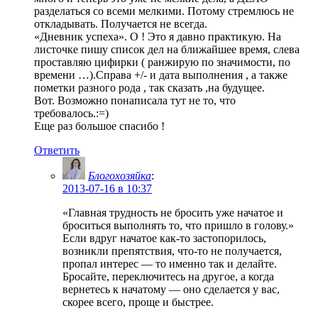
разделаться со всеми мелкими. Потому стремлюсь не
откладывать. Получается не всегда.
«Дневник успеха». О ! Это я давно практикую. На
листочке пишу список дел на ближайшее время, слева
проставляю цифирки ( ранжирую по значимости, по
времени …).Справа +/- и дата выполнения , а также
пометки разного рода , так сказать ,на будущее.
Вот. Возможно понаписала тут не то, что
требовалось.:=)
Еще раз большое спасибо !
Ответить
Блогохозяйка
:
2013-07-16 в 10:37
«Главная трудность не бросить уже начатое и
броситься выполнять то, что пришло в голову.»
Если вдруг начатое как-то застопорилось,
возникли препятствия, что-то не получается,
пропал интерес — то именно так и делайте.
Бросайте, переключитесь на другое, а когда
вернетесь к начатому — оно сделается у вас,
скорее всего, проще и быстрее.