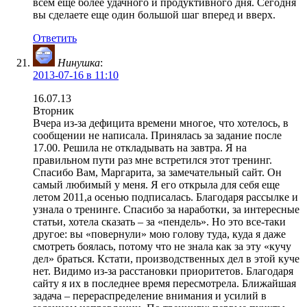
всем еще более удачного и продуктивного дня. Сегодня
вы сделаете еще один большой шаг вперед и вверх.
Ответить
Нинушка
:
2013-07-16 в 11:10
16.07.13
Вторник
Вчера из-за дефицита времени многое, что хотелось, в
сообщении не написала. Принялась за задание после
17.00. Решила не откладывать на завтра. Я на
правильном пути раз мне встретился этот тренинг.
Спасибо Вам, Маргарита, за замечательный сайт. Он
самый любимый у меня. Я его открыла для себя еще
летом 2011,а осенью подписалась. Благодаря рассылке и
узнала о тренинге. Спасибо за наработки, за интересные
статьи, хотела сказать – за «пендель». Но это все-таки
другое: вы «повернули» мою голову туда, куда я даже
смотреть боялась, потому что не знала как за эту «кучу
дел» браться. Кстати, производственных дел в этой куче
нет. Видимо из-за расстановки приоритетов. Благодаря
сайту я их в последнее время пересмотрела. Ближайшая
задача – перераспределение внимания и усилий в