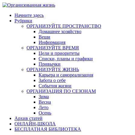
Skip
to
Начните здесь
content
Рубрики
ОРГАНИЗУЙТЕ ПРОСТРАНСТВО
Домашнее хозяйство
Вещи
Информация
ОРГАНИЗУЙТЕ ВРЕМЯ
Цели и приоритеты
Списки, планы и графики
Привычки
ОРГАНИЗУЙТЕ ЖИЗНЬ
Карьера и самореализация
Забота о себе
События жизни
ОРГАНИЗАЦИЯ ПО СЕЗОНАМ
Зима
Весна
Лето
Осень
Архив статей
ОНЛАЙН-ШКОЛА
БЕСПЛАТНАЯ БИБЛИОТЕКА