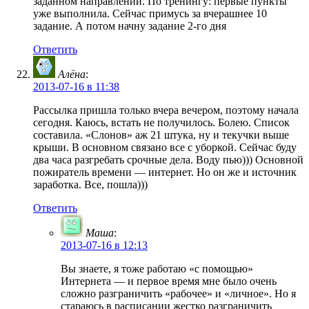
заданном направлении. По тренингу: первые пункты
уже выполнила. Сейчас примусь за вчерашнее 10
задание. А потом начну задание 2-го дня
Ответить
Алёна
:
2013-07-16 в 11:38
Рассылка пришла только вчера вечером, поэтому начала
сегодня. Каюсь, встать не получилось. Болею. Список
составила. «Слонов» аж 21 штука, ну и текучки выше
крыши. В основном связано все с уборкой. Сейчас буду
два часа разгребать срочные дела. Воду пью))) Основной
пожиратель времени — интернет. Но он же и источник
заработка. Все, пошла)))
Ответить
Маша
:
2013-07-16 в 12:13
Вы знаете, я тоже работаю «с помощью»
Интернета — и первое время мне было очень
сложно разграничить «рабочее» и «личное». Но я
стараюсь в расписании жестко разграничить