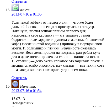
Ответить
ольга
:
2013-07-16 в 01:06
Усли такой эффект от первого дня — что же будет
дальше!!! я сова, но сегодня проснулась в пять утра.
Накануне, впечатленная планом первого дня,
нарисовала себе картинку — я в тишине , такой
бодрячок после зарядки и душика с маленькой чашечкой
кофе ( после чистой водички ) привожу в порядок свои
мозги. И солнышко и птички. Реальность оказалась
веселее. Весь день прошел на подъеме. разгребла кучу
дел и даже почти прожевала слона — написала иск на
15 страниц — дело очень сложное откладывала почти 2
месяца. спасибо огромное. иду спатки — все таки я сова
— а завтра хочется повторить утро. всем пока.
Ответить
Нинушка
:
2013-07-16 в 01:54
15.07.13
Понедельник.