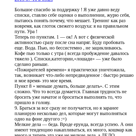
Большое спасибо за поддержку ! Я уже давно веду
списки, ставлю себе оценки о выполнении, журю себя,
пытаюсь понять почему, что мешает. Тренинг как раз
вовремя, как глоток свежего воздуха: я на правильном
пути. Ура !
Теперь по пунктам. 1 — ок! А вот с физической
активностью сразу после сна напряг. Буду пробовать
еще. Вода. Пью, но бессистемно , не зацикливаюсь.
Кофе пью только с утра ( всегда пробуждение давалось
тяжело ). Списки,категории,»лошади» — уже было
сделано раньше.
«Пожирателей времени» я практически уничтожила,
так, возникает что-либо непредвиденное : быстро решаю
и мое время- это мое время.
Пункт 8 » меньше думать, больше делать». С этим
сложно. Что то всегда думается. Главная трудность не
бросить уже начатое и броситься выполнять то, что
пришло в голову.
9. Браться за все сразу не получается, но я заранее
планирую несколько дел, которые могут выполняться
одно на фоне другого :=)
Мелкие дела — беда. Вроде ерунда, всегда успею. А они
имеют тенденцию накапливаться, их много, кошмар как
много и теперь это уже не мелкие дела, а ДЕЛО