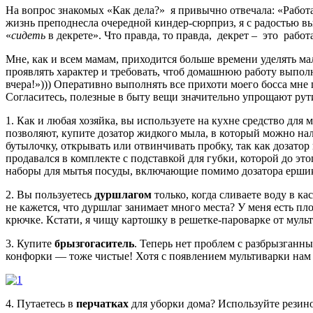
На вопрос знакомых «Как дела?» я привычно отвечала: «Работ
жизнь преподнесла очередной киндер-сюрприз, я с радостью выб
«
сидеть
в декрете». Что правда, то правда, декрет – это рабо
Мне, как и всем мамам, приходится больше времени уделять ма
проявлять характер и требовать, чтоб домашнюю работу выпо
вчера!»))) Оперативно выполнять все прихоти моего босса мне 
Согласитесь, полезные в быту вещи значительно упрощают рут
1. Как и любая хозяйка, вы используете на кухне средство для
позволяют, купите дозатор жидкого мыла, в который можно нал
бутылочку, открывать или отвинчивать пробку, так как дозато
продавался в комплекте с подставкой для губки, которой до эт
наборы для мытья посуды, включающие помимо дозатора ершик
2. Вы пользуетесь
дуршлагом
только, когда сливаете воду в к
не кажется, что дуршлаг занимает много места? У меня есть пл
крючке. Кстати, я чищу картошку в решетке-пароварке от муль
3. Купите
брызгогаситель
. Теперь нет проблем с разбрызганн
конфорки — тоже чистые! Хотя с появлением мультиварки нам 
4. Путаетесь в
перчатках
для уборки дома? Используйте резино