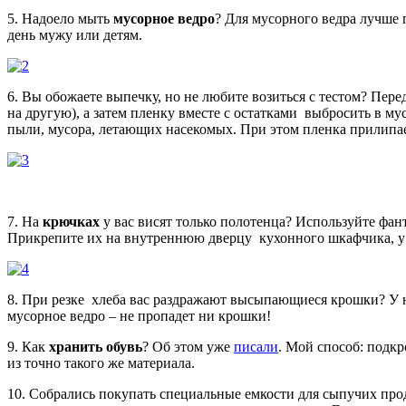
5. Надоело мыть
мусорное ведро
? Для мусорного ведра лучше 
день мужу или детям.
6. Вы обожаете выпечку, но не любите возиться с тестом? Пере
на другую), а затем пленку вместе с остатками выбросить в м
пыли, мусора, летающих насекомых. При этом пленка прилипае
7. На
крючках
у вас висят только полотенца? Используйте фан
Прикрепите их на внутреннюю дверцу кухонного шкафчика, у м
8. При резке хлеба вас раздражают высыпающиеся крошки? У н
мусорное ведро – не пропадет ни крошки!
9. Как
хранить обувь
? Об этом уже
писали
. Мой способ: подк
из точно такого же материала.
10. Собрались покупать специальные емкости для сыпучих пр