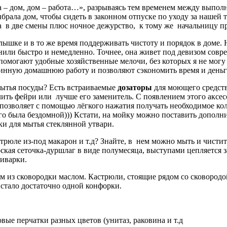
а – дом, дом – работа…», разрываясь тем временем между выпо
рала дом, чтобы сидеть в законном отпуске по уходу за нашей т
та в две смены плюс ночное дежурство, к тому же начальницу пр
лышке и в то же время поддерживать чистоту и порядок в доме. 
лнили быстро и немедленно. Точнее, она живет под девизом со
помогают удобные хозяйственные мелочи, без которых я не могу 
инную домашнюю работу и позволяют сэкономить время и деньги.
 мытья посуды? Есть встраиваемые
дозаторы
для моющего средств
ить фейри или лучше его заменитель. С появлением этого аксесс
р позволяет с помощью лёгкого нажатия получать необходимое ко
ого была бездомной))) Кстати, на мойку можно поставить дополн
и для мытья стеклянной утвари.
астрюле из-под макарон и т.д? Знайте, в нем можно мыть и чисти
оская сеточка-дуршлаг в виде полумесяца, выступами цепляется 
тиварки.
ым из сковородки маслом. Кастрюли, стоящие рядом со сковород
стало достаточно одной конфорки.
вые перчатки разных цветов (унитаз, раковина и т.д