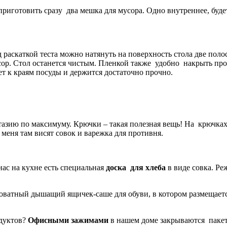
приготовить сразу два мешка для мусора. Одно внутреннее, буд
д раскаткой теста можно натянуть на поверхность стола две пол
усор. Стол останется чистым. Пленкой также удобно накрыть пр
т к краям посуды и держится достаточно прочно.
тазию по максимуму. Крючки – такая полезная вещь! На крючках
еня там висят совок и варежка для противня.
ас на кухне есть специальная
доска для хлеба
в виде совка. Ре
роватный дышащий ящичек-саше для обуви, в котором размещаетс
одуктов?
Офисными зажимами
в нашем доме закрываются пакет