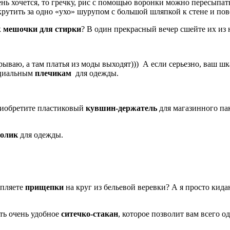
нь хочется, то гречку, рис с помощью воронки можно пересыпат
рутить за одно «ухо» шурупом с большой шляпкой к стене и пов
к
мешочки для стирки
? В один прекрасный вечер сшейте их из
крываю, а там платья из моды выходят))) А если серьезно, ваш 
циальным
плечикам
для одежды.
Приобретите пластиковый
кувшин-держатель
для магазинного пак
олик
для одежды.
епляете
прищепки
на круг из бельевой веревки? А я просто кид
ть очень удобное
ситечко-стакан
, которое позволит вам всего о