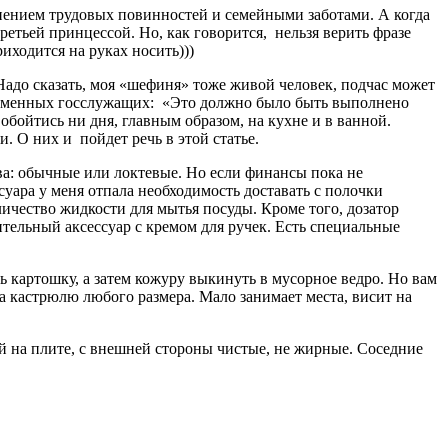
лнением трудовых повинностей и семейными заботами. А когда
ретьей принцессой. Но, как говорится, нельзя верить фразе
иходится на руках носить)))
Надо сказать, моя «шефиня» тоже живой человек, подчас может
временных госслужащих: «Это должно было быть выполнено
обойтись ни дня, главным образом, на кухне и в ванной.
 О них и пойдет речь в этой статье.
а: обычные или локтевые. Но если финансы пока не
уара у меня отпала необходимость доставать с полочки
личество жидкости для мытья посуды.
Кроме того, дозатор
ительный аксессуар с кремом для ручек. Есть специальные
ть картошку, а затем кожуру выкинуть в мусорное ведро. Но вам
за кастрюлю любого размера. Мало занимает места, висит на
ой на плите, с внешней стороны чистые, не жирные. Соседние