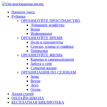
Skip
to
Начните здесь
content
Рубрики
ОРГАНИЗУЙТЕ ПРОСТРАНСТВО
Домашнее хозяйство
Вещи
Информация
ОРГАНИЗУЙТЕ ВРЕМЯ
Цели и приоритеты
Списки, планы и графики
Привычки
ОРГАНИЗУЙТЕ ЖИЗНЬ
Карьера и самореализация
Забота о себе
События жизни
ОРГАНИЗАЦИЯ ПО СЕЗОНАМ
Зима
Весна
Лето
Осень
Архив статей
ОНЛАЙН-ШКОЛА
БЕСПЛАТНАЯ БИБЛИОТЕКА