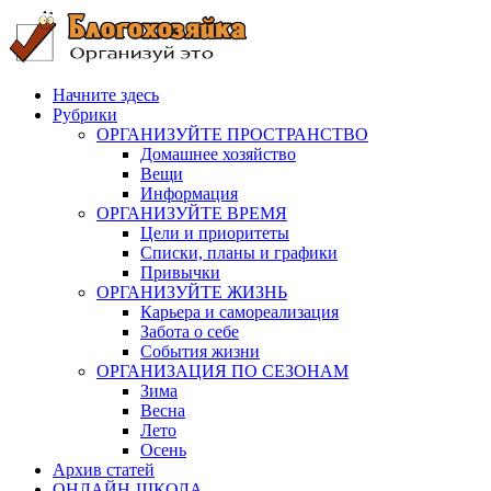
Skip
to
content
Начните здесь
Рубрики
ОРГАНИЗУЙТЕ ПРОСТРАНСТВО
Домашнее хозяйство
Вещи
Информация
ОРГАНИЗУЙТЕ ВРЕМЯ
Цели и приоритеты
Списки, планы и графики
Привычки
ОРГАНИЗУЙТЕ ЖИЗНЬ
Карьера и самореализация
Забота о себе
События жизни
ОРГАНИЗАЦИЯ ПО СЕЗОНАМ
Зима
Весна
Лето
Осень
Архив статей
ОНЛАЙН-ШКОЛА