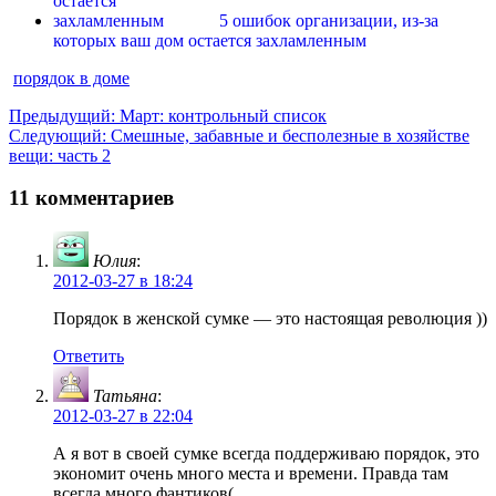
5 ошибок организации, из-за
которых ваш дом остается захламленным
порядок в доме
Навигация
Предыдущая
Предыдущий:
Март: контрольный список
Следующая
запись:
Следующий:
Смешные, забавные и бесполезные в хозяйстве
по
запись:
вещи: часть 2
записям
11 комментариев
Юлия
:
2012-03-27 в 18:24
Порядок в женской сумке — это настоящая революция ))
Ответить
Татьяна
:
2012-03-27 в 22:04
А я вот в своей сумке всегда поддерживаю порядок, это
экономит очень много места и времени. Правда там
всегда много фантиков(