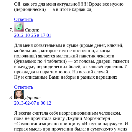
Ой, как это для меня актуально!!!!!!! Вроде все нужно
(периодически) — а в итоге бардак :о(
Ответить
Стася
:
2012-10-25 в 17:01
Для меня обязательным в сумке (кроме денег, ключей,
мобильника, которые там не постоянно, а когда
положишь) является маленький пакетик лекарств
(буквально по 4 таблетки) — от головы, диареи, тяжести
в желудке, периодических болей, от кашля/першения. И
прокладка и пара тампонов. На всякий случай.
Ну и описанные Вами наборы в разных вариациях
Ответить
Дарина
:
2013-02-07 в 00:12
Я всегда считала себя неорганизованным человеком,
пока не прочитала книгу Джулии Моргенстерн
«Самоорганизация по принципу «Изнутри наружу»». И
первая мысль при прочтении была: в сумочке-то у меня