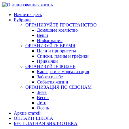
Skip
to
Начните здесь
content
Рубрики
ОРГАНИЗУЙТЕ ПРОСТРАНСТВО
Домашнее хозяйство
Вещи
Информация
ОРГАНИЗУЙТЕ ВРЕМЯ
Цели и приоритеты
Списки, планы и графики
Привычки
ОРГАНИЗУЙТЕ ЖИЗНЬ
Карьера и самореализация
Забота о себе
События жизни
ОРГАНИЗАЦИЯ ПО СЕЗОНАМ
Зима
Весна
Лето
Осень
Архив статей
ОНЛАЙН-ШКОЛА
БЕСПЛАТНАЯ БИБЛИОТЕКА