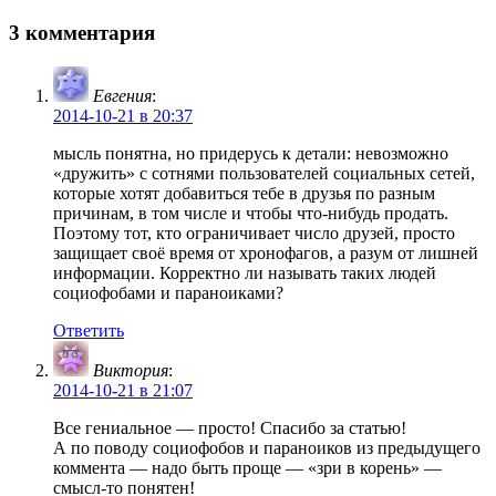
по
запись:
записям
3 комментария
Евгения
:
2014-10-21 в 20:37
мысль понятна, но придерусь к детали: невозможно
«дружить» с сотнями пользователей социальных сетей,
которые хотят добавиться тебе в друзья по разным
причинам, в том числе и чтобы что-нибудь продать.
Поэтому тот, кто ограничивает число друзей, просто
защищает своё время от хронофагов, а разум от лишней
информации. Корректно ли называть таких людей
социофобами и параноиками?
Ответить
Виктория
:
2014-10-21 в 21:07
Все гениальное — просто! Спасибо за статью!
А по поводу социофобов и параноиков из предыдущего
коммента — надо быть проще — «зри в корень» —
смысл-то понятен!