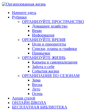
Skip
to
Начните здесь
content
Рубрики
ОРГАНИЗУЙТЕ ПРОСТРАНСТВО
Домашнее хозяйство
Вещи
Информация
ОРГАНИЗУЙТЕ ВРЕМЯ
Цели и приоритеты
Списки, планы и графики
Привычки
ОРГАНИЗУЙТЕ ЖИЗНЬ
Карьера и самореализация
Забота о себе
События жизни
ОРГАНИЗАЦИЯ ПО СЕЗОНАМ
Зима
Весна
Лето
Осень
Архив статей
ОНЛАЙН-ШКОЛА
БЕСПЛАТНАЯ БИБЛИОТЕКА