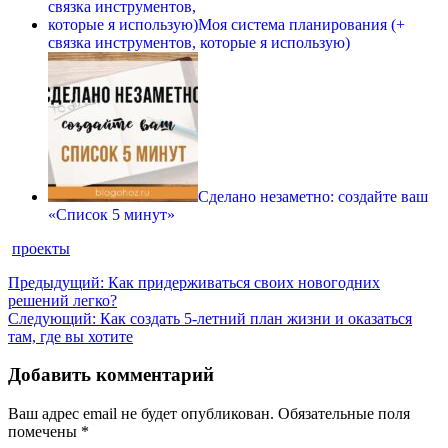
Моя система планирования (+
связка инструментов, которые я использую)
Сделано незаметно: создайте ваш
«Список 5 минут»
проекты
Навигация
Предыдущая
Предыдущий:
Как придерживаться своих новогодних
запись:
решений легко?
по
Следующая
Следующий:
Как создать 5-летний план жизни и оказаться
записям
запись:
там, где вы хотите
Добавить комментарий
Ваш адрес email не будет опубликован.
Обязательные поля
помечены
*