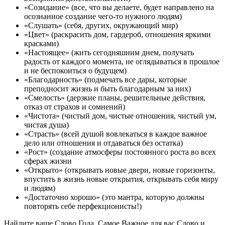
«Созидание» (все, что вы делаете, будет направлено на
осознанное создание чего-то нужного людям)
«Слушать» (себя, других, окружающий мир)
«Цвет» (раскрасить дом, гардероб, отношения яркими
красками)
«Настоящее» (жить сегодняшним днем, получать
радость от каждого момента, не оглядываться в прошлое
и не беспокоиться о будущем)
«Благодарность» (подмечать все дары, которые
преподносит жизнь и быть благодарным за них)
«Смелость» (дерзкие планы, решительные действия,
отказ от страхов и сомнений)
«Чистота» (чистый дом, чистые отношения, чистый ум,
чистая душа)
«Страсть» (всей душой вовлекаться в каждое важное
дело или отношения и отдаваться без остатка)
«Рост» (создание атмосферы постоянного роста во всех
сферах жизни
«Открыто» (открывать новые двери, новые горизонты,
впустить в жизнь новые открытия, открывать себя миру
и людям)
«Достаточно хорошо» (это мантра, которую должны
повторять себе перфекционисты!)
Найдите ваше Слово Года, Самое Важное для вас Слово и