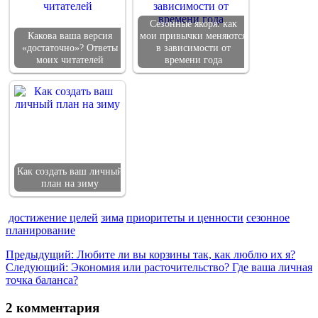
Сезонные якоря: как
Какова ваша версия
мои привычки меняются
«достаточно»? Ответы
в зависимости от
моих читателей
времени года
Как создать ваш личный
план на зиму
достижение целей
зима
приоритеты и ценности
сезонное
планирование
Навигация
Предыдущая
Предыдущий:
Любите ли вы корзины так, как люблю их я?
Следующая
запись:
Следующий:
Экономия или расточительство? Где ваша личная
по
запись:
точка баланса?
записям
2 комментария