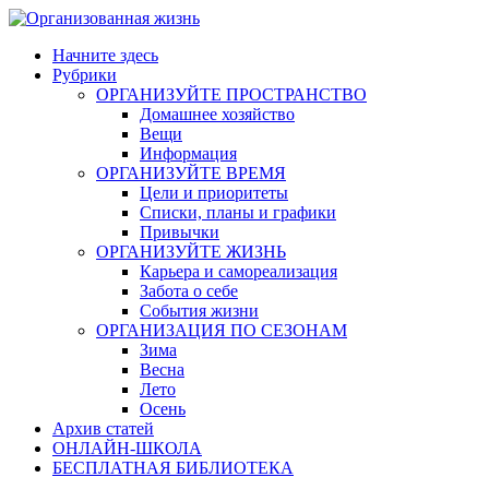
Skip
to
Начните здесь
content
Рубрики
ОРГАНИЗУЙТЕ ПРОСТРАНСТВО
Домашнее хозяйство
Вещи
Информация
ОРГАНИЗУЙТЕ ВРЕМЯ
Цели и приоритеты
Списки, планы и графики
Привычки
ОРГАНИЗУЙТЕ ЖИЗНЬ
Карьера и самореализация
Забота о себе
События жизни
ОРГАНИЗАЦИЯ ПО СЕЗОНАМ
Зима
Весна
Лето
Осень
Архив статей
ОНЛАЙН-ШКОЛА
БЕСПЛАТНАЯ БИБЛИОТЕКА