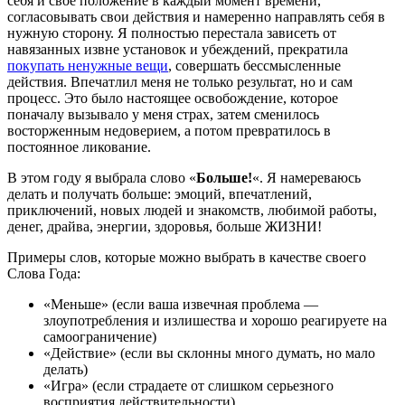
себя и свое положение в каждый момент времени,
согласовывать свои действия и намеренно направлять себя в
нужную сторону. Я полностью перестала зависеть от
навязанных извне установок и убеждений, прекратила
покупать ненужные вещи
, совершать бессмысленные
действия.
Впечатлил меня не только результат, но и сам
процесс. Это было настоящее освобождение, которое
поначалу вызывало у меня страх, затем сменилось
восторженным недоверием, а потом превратилось в
постоянное ликование.
В этом году я выбрала слово «
Больше!
«. Я намереваюсь
делать и получать больше: эмоций, впечатлений,
приключений, новых людей и знакомств, любимой работы,
денег, драйва, энергии, здоровья, больше ЖИЗНИ!
Примеры слов, которые можно выбрать в качестве своего
Слова Года:
«Меньше» (если ваша извечная проблема —
злоупотребления и излишества и хорошо реагируете на
самоограничение)
«Действие» (если вы склонны много думать, но мало
делать)
«Игра» (если страдаете от слишком серьезного
восприятия действительности)