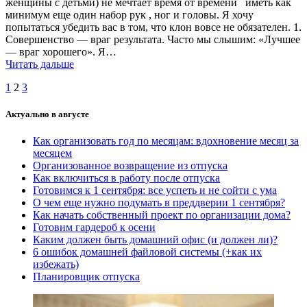
женщины с детьми) не мечтает время от времени иметь как
минимум еще один набор рук , ног и головы. Я хочу
попытаться убедить вас в том, что клон вовсе не обязателен. 1.
Совершенство — враг результата. Часто мы слышим: «Лучшее
— враг хорошего». Я…
Читать дальше
Навигация
Страница
Страница
Страница
1
2
3
по
Актуально в августе
записям
Как организовать год по месяцам: вдохновение месяц за
месяцем
Организованное возвращение из отпуска
Как включиться в работу после отпуска
Готовимся к 1 сентября: все успеть и не сойти с ума
О чем еще нужно подумать в преддверии 1 сентября?
Как начать собственный проект по организации дома?
Готовим гардероб к осени
Каким должен быть домашний офис (и должен ли)?
6 ошибок домашней файловой системы (+как их
избежать)
Планировщик отпуска