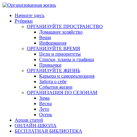
Skip
to
Начните здесь
content
Рубрики
ОРГАНИЗУЙТЕ ПРОСТРАНСТВО
Домашнее хозяйство
Вещи
Информация
ОРГАНИЗУЙТЕ ВРЕМЯ
Цели и приоритеты
Списки, планы и графики
Привычки
ОРГАНИЗУЙТЕ ЖИЗНЬ
Карьера и самореализация
Забота о себе
События жизни
ОРГАНИЗАЦИЯ ПО СЕЗОНАМ
Зима
Весна
Лето
Осень
Архив статей
ОНЛАЙН-ШКОЛА
БЕСПЛАТНАЯ БИБЛИОТЕКА