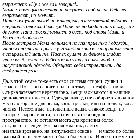
выражает: «Ну я же вам говорил!»
Мама с помощью телепатии получает сообщение Ребенка,
вздрагивает, но молчит.
Папа смущенно выходит к завтраку в неглаженой рубашке и
вчерашних брюках. Галстук Папы не подходит ни к тому, ни к
другому. Папа проскальзывает в дверь под споры Мамы и
Ребенка об одежде.
После завтрака Мама начинает поиски приличной одежды,
чтобы надеть на прогулку. Находит свои выстиранные вещи
в стиральной машине. Наспех сушит их феном и гладит
утюгом. Выходит с Ребенком на улицу в полусырой и
полуглаженой одежде. Обещает себе исправиться… до
следующего раза.
Да, в этой семье тоже есть своя система стирки, сушки и
глажки. Но — она спонтанна, а потому — неэффективна.
Стирка затевается нерегулярно. Вещи забываются в машине
до появления плесени. Одежда никогда не собирается в одном
месте: в корзине для белья, когда грязная, или на полках, когда
чистая. Несезонные, изношенные вещи, а также вещи, из
которых выросли дети, заполняют все свободное
пространство, не оставляя места для хранения более
актуальных вещей. Новая одежда покупается
незапланированно, на импульсной основе — и часто по более
высокой цене, чем можно было бы купить. И все потому, что