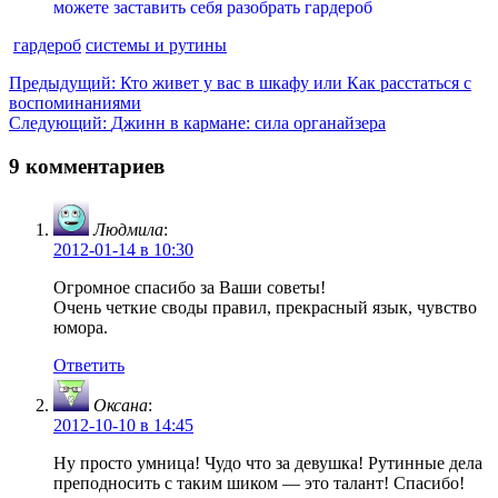
можете заставить себя разобрать гардероб
гардероб
системы и рутины
Навигация
Предыдущая
Предыдущий:
Кто живет у вас в шкафу или Как расстаться с
запись:
воспоминаниями
по
Следующая
Следующий:
Джинн в кармане: сила органайзера
записям
запись:
9 комментариев
Людмила
:
2012-01-14 в 10:30
Огромное спасибо за Ваши советы!
Очень четкие своды правил, прекрасный язык, чувство
юмора.
Ответить
Оксана
:
2012-10-10 в 14:45
Ну просто умница! Чудо что за девушка! Рутинные дела
преподносить с таким шиком — это талант! Спасибо!