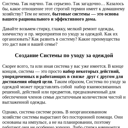
Система. Так научно. Так серьезно. Так загадочно… Казалось
бы, какое отношение этот строгий термин имеет к домашнему
хозяйству? Тем не менее,
бытовые системы — это основа
вашего рационального и эффективного дома.
Давайте возьмем стирку, глажку, мелкий ремонт одежды,
химчистку и пр. мероприятия по уходу за одеждой. Как их
организовать? Как развить в систему? Какие преимущества
это даст вам и вашей семье?
Создание Системы по уходу за одеждой
Скорее всего, та или иная система у вас уже имеется. В конце
концов, система — это просто
набор некоторых действий,
упорядоченных и работающих в связке друг с другом для
достижения общей цели
. Таким образом, Система по уходу за
одеждой может представлять собой набор взаимосвязанных
решений, действий или предметов, предназначенный для
обеспечения членов семьи достаточным количеством чистой и
выглаженной одежды.
Однако, система системе рознь. В неорганизованном
хозяйстве системы вырастают без посторонней помощи. Они
основаны на импульсе, а не на планировании, поэтому
работают они не особенно хорошо. Либо стирка начинается