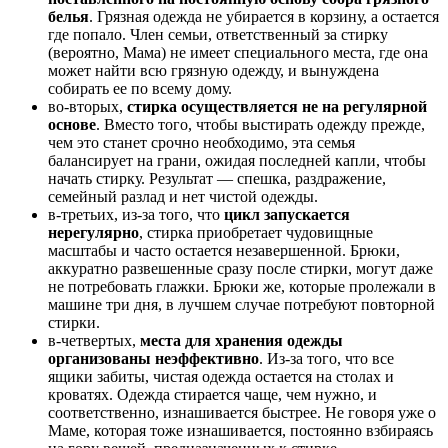
белья
. Грязная одежда не убирается в корзину, а остается
где попало. Член семьи, ответственный за стирку
(вероятно, Мама) не имеет специального места, где она
может найти всю грязную одежду, и вынуждена
собирать ее по всему дому.
во-вторых,
стирка осуществляется не на регулярной
основе
. Вместо того, чтобы выстирать одежду прежде,
чем это станет срочно необходимо, эта семья
балансирует на грани, ожидая последней капли, чтобы
начать стирку. Результат — спешка, раздражение,
семейный разлад и нет чистой одежды.
в-третьих, из-за того, что
цикл запускается
нерегулярно
, стирка приобретает чудовищные
масштабы и часто остается незавершенной. Брюки,
аккуратно развешенные сразу после стирки, могут даже
не потребовать глажки. Брюки же, которые пролежали в
машине три дня, в лучшем случае потребуют повторной
стирки.
в-четвертых,
места для хранения одежды
организованы неэффективно
. Из-за того, что все
ящики забиты, чистая одежда остается на столах и
кроватях. Одежда стирается чаще, чем нужно, и
соответственно, изнашивается быстрее. Не говоря уже о
Маме, которая тоже изнашивается, постоянно взбираясь