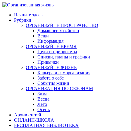
Skip
to
Начните здесь
content
Рубрики
ОРГАНИЗУЙТЕ ПРОСТРАНСТВО
Домашнее хозяйство
Вещи
Информация
ОРГАНИЗУЙТЕ ВРЕМЯ
Цели и приоритеты
Списки, планы и графики
Привычки
ОРГАНИЗУЙТЕ ЖИЗНЬ
Карьера и самореализация
Забота о себе
События жизни
ОРГАНИЗАЦИЯ ПО СЕЗОНАМ
Зима
Весна
Лето
Осень
Архив статей
ОНЛАЙН-ШКОЛА
БЕСПЛАТНАЯ БИБЛИОТЕКА