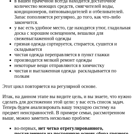
в вашей прачечной всегда находится достаточное
количество моющих средств, смягчителей воды,
кондиционеров, пятновыводителей и отбеливателей.
Запас пополняется регулярно, до того, как что-либо
закончится.
у вас есть удобное место, где находятся утюг, гладильная
доска с хорошим освещением, вешалки для
свежевыглаженной одежды
грязная одежда сортируется, стирается, сушится и
складывается
чистая одежда переправляется в пункт глажки
производится мелкий ремонт одежды
некоторые вещи отправляются в химчистку
чистая и выглаженная одежда раскладывается по
полкам
Этот цикл повторяется на регулярной основе.
Итак, на данном этапе вы видите цель, и вы знаете, что нужно
сделать для достижении этой цели: у вас есть список задач.
Теперь будем анализировать вашу текущую систему на
предмет неисправностей. В примере семьи, рассмотренном
выше, можно заметить несколько проблем:
во-первых,
нет четко отрегулированного,
поставленного на постоянную основу сбора грязного