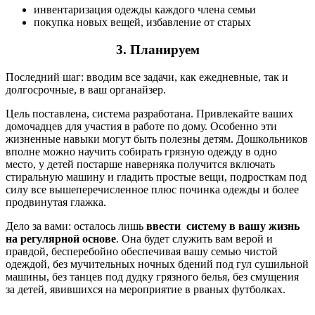
инвентаризация одежды каждого члена семьи
покупка новых вещей, избавление от старых
3. Планируем
Последний шаг: вводим все задачи, как ежедневные, так и
долгосрочные, в ваш органайзер.
Цель поставлена, система разработана. Привлекайте ваших
домочадцев для участия в работе по дому. Особенно эти
жизненные навыки могут быть полезны детям. Дошкольников
вполне можно научить собирать грязную одежду в одно
место, у детей постарше наверняка получится включать
стиральную машину и гладить простые вещи, подросткам под
силу все вышеперечисленное плюс починка одежды и более
продвинутая глажка.
Дело за вами: осталось лишь
ввести систему в вашу жизнь
на регулярной основе
. Она будет служить вам верой и
правдой, бесперебойно обеспечивая вашу семью чистой
одеждой, без мучительных ночных бдений под гул сушильной
машины, без танцев под дудку грязного белья, без смущения
за детей, явившихся на мероприятие в рваных футболках.