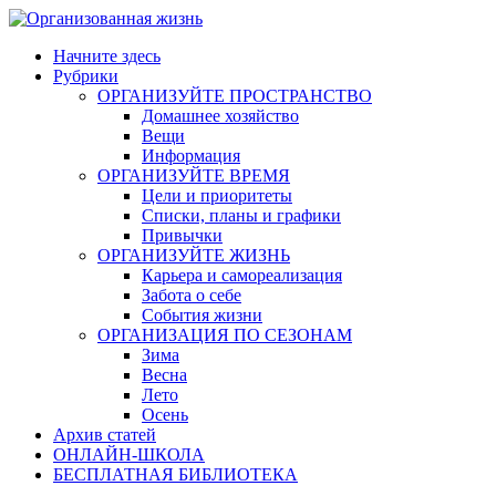
Skip
to
Начните здесь
content
Рубрики
ОРГАНИЗУЙТЕ ПРОСТРАНСТВО
Домашнее хозяйство
Вещи
Информация
ОРГАНИЗУЙТЕ ВРЕМЯ
Цели и приоритеты
Списки, планы и графики
Привычки
ОРГАНИЗУЙТЕ ЖИЗНЬ
Карьера и самореализация
Забота о себе
События жизни
ОРГАНИЗАЦИЯ ПО СЕЗОНАМ
Зима
Весна
Лето
Осень
Архив статей
ОНЛАЙН-ШКОЛА
БЕСПЛАТНАЯ БИБЛИОТЕКА