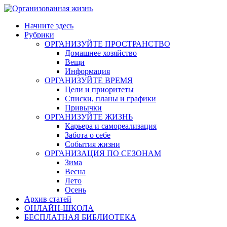
Skip
to
Начните здесь
content
Рубрики
ОРГАНИЗУЙТЕ ПРОСТРАНСТВО
Домашнее хозяйство
Вещи
Информация
ОРГАНИЗУЙТЕ ВРЕМЯ
Цели и приоритеты
Списки, планы и графики
Привычки
ОРГАНИЗУЙТЕ ЖИЗНЬ
Карьера и самореализация
Забота о себе
События жизни
ОРГАНИЗАЦИЯ ПО СЕЗОНАМ
Зима
Весна
Лето
Осень
Архив статей
ОНЛАЙН-ШКОЛА
БЕСПЛАТНАЯ БИБЛИОТЕКА