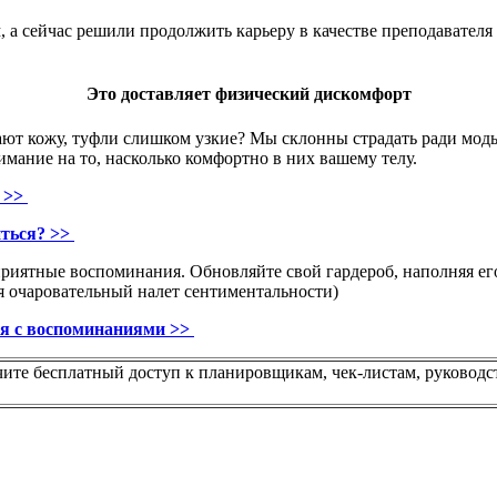
, а сейчас решили продолжить карьеру в качестве преподавател
Это доставляет физический дискомфорт
пают кожу, туфли слишком узкие? Мы склонны страдать ради моды
имание на то, насколько комфортно в них вашему телу.
и >>
иться? >>
ы приятные воспоминания. Обновляйте свой гардероб, наполняя
я очаровательный налет сентиментальности)
ся с воспоминаниями >>
чите бесплатный доступ к планировщикам, чек-листам, руководс