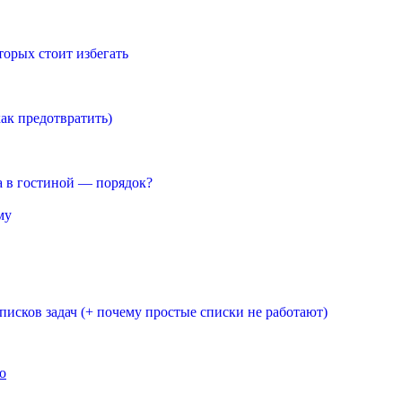
торых стоит избегать
ак предотвратить)
 а в гостиной — порядок?
му
писков задач (+ почему простые списки не работают)
о