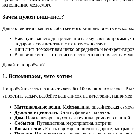
исполнению желаемого.
Зачем нужен виш-лист?
Для составления вашего собственного виш-листа есть нескольк
Накануне вашего дня рождения вас мучают вопросами, что
подарок в соответствии с их возможностями
Виш лист поможет вам четко определить и конкретизиров
Ваш виш лист — это список всего, что доставляет вам уд
Давайте попробуем?
1. Вспоминаем, чего хотим
Попробуйте сесть и записать хотя бы 100 ваших «хотелок». Вы у
упростить задачу, разбейте ваш список на категории, например:
Материальные вещи
. Кофемашина, дизайнерская сумочк
Духовные ценности.
Книги, фильмы, музыка.
Дом.
Новые шторы, кухонная техника, ремонт в ванной.
События.
Путешествия, мероприятия, встречи.
Впечатления.
Ехать в дождь по ночной дороге, завтракат
Навыки.
Научиться петь, рисовать, вязать, водить машин