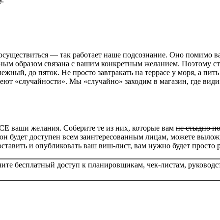
осуществиться — так работает наше подсознание. Оно помимо в
нным образом связана с вашим конкретным желанием. Поэтому с
ежный, до пяток. Не просто завтракать на террасе у моря, а пить
еют «случайности». Мы «случайно» заходим в магазин, где вид
ВСЕ ваши желания. Соберите те из них, которые вам
не стыдно по
е он будет доступен всем заинтересованным лицам, можете вылож
тавить и опубликовать ваш виш-лист, вам нужно будет просто 
чите бесплатный доступ к планировщикам, чек-листам, руководс