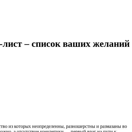
-лист – список ваших желаний
нство из которых неопределенны, разношерстны и размазаны во
ложно, а отсутствие конкретики — первый враг на пути к