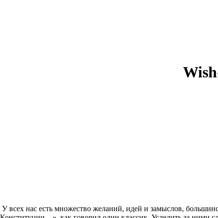
Wish
)? У всех нас есть множество желаний, идей и замыслов, больши
 Конституции…», как говорил один классик. Уследить за ними с