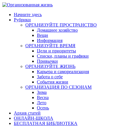
Skip
to
Начните здесь
content
Рубрики
ОРГАНИЗУЙТЕ ПРОСТРАНСТВО
Домашнее хозяйство
Вещи
Информация
ОРГАНИЗУЙТЕ ВРЕМЯ
Цели и приоритеты
Списки, планы и графики
Привычки
ОРГАНИЗУЙТЕ ЖИЗНЬ
Карьера и самореализация
Забота о себе
События жизни
ОРГАНИЗАЦИЯ ПО СЕЗОНАМ
Зима
Весна
Лето
Осень
Архив статей
ОНЛАЙН-ШКОЛА
БЕСПЛАТНАЯ БИБЛИОТЕКА