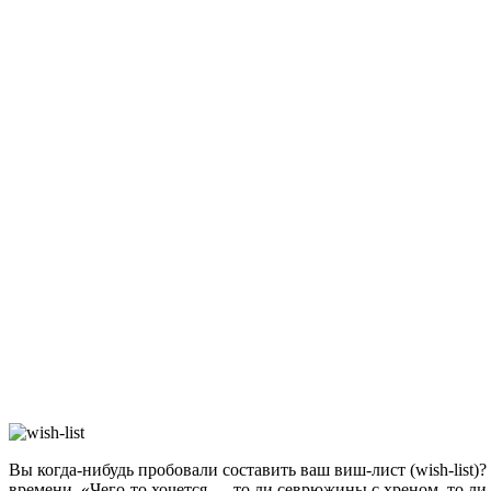
Вы когда-нибудь пробовали составить ваш виш-лист (wish-list
времени. «Чего-то хочется — то ли севрюжины с хреном, то ли