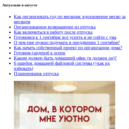
Актуально в августе
Как организовать год по месяцам: вдохновение месяц за
месяцем
Организованное возвращение из отпуска
Как включиться в работу после отпуска
Готовимся к 1 сентября: все успеть и не сойти с ума
О чем еще нужно подумать в преддверии 1 сентября?
Как начать собственный проект по организации дома?
Готовим гардероб к осени
Каким должен быть домашний офис (и должен ли)?
6 ошибок домашней файловой системы (+как их
избежать)
Планировщик отпуска