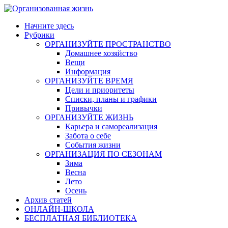
Skip
to
Начните здесь
content
Рубрики
ОРГАНИЗУЙТЕ ПРОСТРАНСТВО
Домашнее хозяйство
Вещи
Информация
ОРГАНИЗУЙТЕ ВРЕМЯ
Цели и приоритеты
Списки, планы и графики
Привычки
ОРГАНИЗУЙТЕ ЖИЗНЬ
Карьера и самореализация
Забота о себе
События жизни
ОРГАНИЗАЦИЯ ПО СЕЗОНАМ
Зима
Весна
Лето
Осень
Архив статей
ОНЛАЙН-ШКОЛА
БЕСПЛАТНАЯ БИБЛИОТЕКА