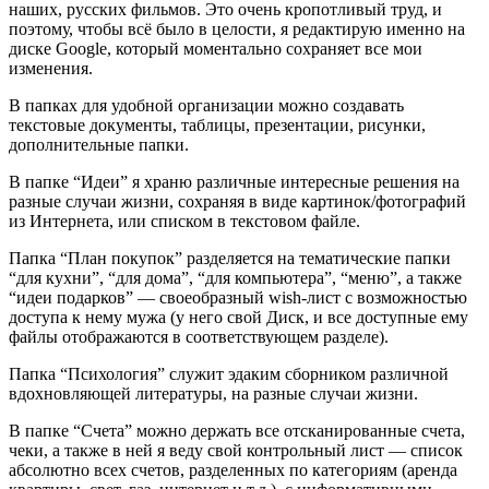
наших, русских фильмов. Это очень кропотливый труд, и
поэтому, чтобы всё было в целости, я редактирую именно на
диске Google, который моментально сохраняет все мои
изменения.
В папках для удобной организации можно создавать
текстовые документы, таблицы, презентации, рисунки,
дополнительные папки.
В папке “Идеи” я храню различные интересные решения на
разные случаи жизни, сохраняя в виде картинок/фотографий
из Интернета, или списком в текстовом файле.
Папка “План покупок” разделяется на тематические папки
“для кухни”, “для дома”, “для компьютера”, “меню”, а также
“идеи подарков” — своеобразный wish-лист с возможностью
доступа к нему мужа (у него свой Диск, и все доступные ему
файлы отображаются в соответствующем разделе).
Папка “Психология” служит эдаким сборником различной
вдохновляющей литературы, на разные случаи жизни.
В папке “Счета” можно держать все отсканированные счета,
чеки, а также в ней я веду свой контрольный лист — список
абсолютно всех счетов, разделенных по категориям (аренда