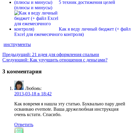
5 техник достижения целей
(плюсы и минусы)
Как я веду личный бюджет (+ файл
Excel для ежемесячного контроля)
инструменты
Навигация
Предыдущая
Предыдущий:
21 идея для оформления спальни
Следующая
запись:
Следующий:
Как улучшить отношения с деньгами?
по
запись:
записям
3 комментария
Любовь
:
2013-03-18 в 18:42
Как вовремя я нашла эту статью. Буквально пару дней
осваиваю evernote. Ваша дружелюбная инструкция
очень кстати. Спасибо.
Ответить