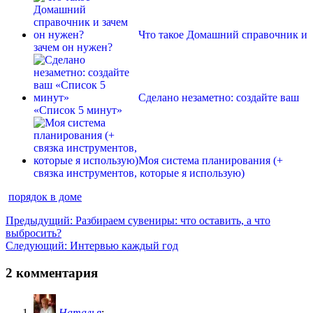
Что такое Домашний справочник и
зачем он нужен?
Сделано незаметно: создайте ваш
«Список 5 минут»
Моя система планирования (+
связка инструментов, которые я использую)
порядок в доме
Навигация
Предыдущая
Предыдущий:
Разбираем сувениры: что оставить, а что
запись:
выбросить?
по
Следующая
Следующий:
Интервью каждый год
записям
запись:
2 комментария
Наталья
: