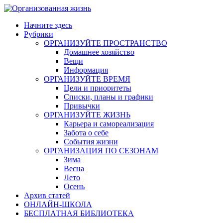
Skip
to
Начните здесь
content
Рубрики
ОРГАНИЗУЙТЕ ПРОСТРАНСТВО
Домашнее хозяйство
Вещи
Информация
ОРГАНИЗУЙТЕ ВРЕМЯ
Цели и приоритеты
Списки, планы и графики
Привычки
ОРГАНИЗУЙТЕ ЖИЗНЬ
Карьера и самореализация
Забота о себе
События жизни
ОРГАНИЗАЦИЯ ПО СЕЗОНАМ
Зима
Весна
Лето
Осень
Архив статей
ОНЛАЙН-ШКОЛА
БЕСПЛАТНАЯ БИБЛИОТЕКА