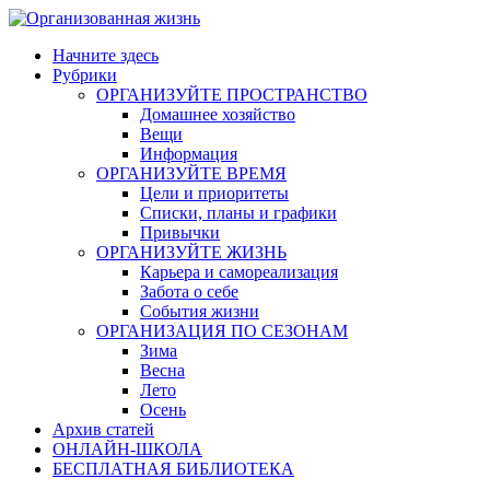
Skip
to
Начните здесь
content
Рубрики
ОРГАНИЗУЙТЕ ПРОСТРАНСТВО
Домашнее хозяйство
Вещи
Информация
ОРГАНИЗУЙТЕ ВРЕМЯ
Цели и приоритеты
Списки, планы и графики
Привычки
ОРГАНИЗУЙТЕ ЖИЗНЬ
Карьера и самореализация
Забота о себе
События жизни
ОРГАНИЗАЦИЯ ПО СЕЗОНАМ
Зима
Весна
Лето
Осень
Архив статей
ОНЛАЙН-ШКОЛА
БЕСПЛАТНАЯ БИБЛИОТЕКА