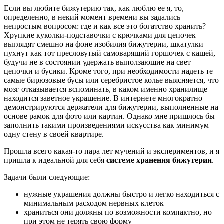
Если вы любите бижутерию так, как люблю ее я, то,
определенно, в некий момент времени вы задались
непростым вопросом: где и как все это богатство хранить?
Хрупкие куколки-подставочки с крючками для цепочек
выглядят смешно на фоне изобилия бижутерии, шкатулки
пухнут как тот пресловутый самоварящий горшочек с кашей,
будучи не в состоянии удержать выползающие на свет
цепочки и бусики. Кроме того, при необходимости надеть те
самые бирюзовые бусы или серебристое колье выясняется, что
мозг отказывается вспоминать, в каком именно хранилище
находится заветное украшение. В интернете многократно
демонстрируются держатели для бижутерии, выполненные на
основе рамок для фото или картин. Однако мне пришлось бы
заполнить такими произведениями искусства как минимум
одну стену в своей квартире.
Прошла всего какая-то пара лет мучений и экспериментов, и я
пришла к идеальной для себя
системе хранения бижутерии
.
Задачи были следующие:
нужные украшения должны быстро и легко находиться с
минимальным расходом нервных клеток
храниться они должны по возможности компактно, но
при этом не терять свою форму