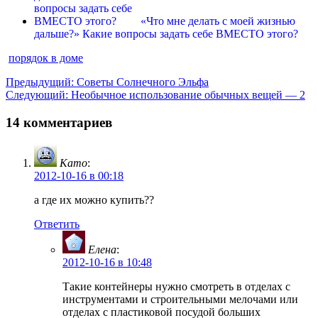
«Что мне делать с моей жизнью
дальше?» Какие вопросы задать себе ВМЕСТО этого?
порядок в доме
Навигация
Предыдущая
Предыдущий:
Советы Солнечного Эльфа
Следующая
запись:
Следующий:
Необычное использование обычных вещей — 2
по
запись:
записям
14 комментариев
Като
:
2012-10-16 в 00:18
а где их можно купить??
Ответить
Елена
:
2012-10-16 в 10:48
Такие контейнеры нужно смотреть в отделах с
инструментами и строительными мелочами или
отделах с пластиковой посудой больших