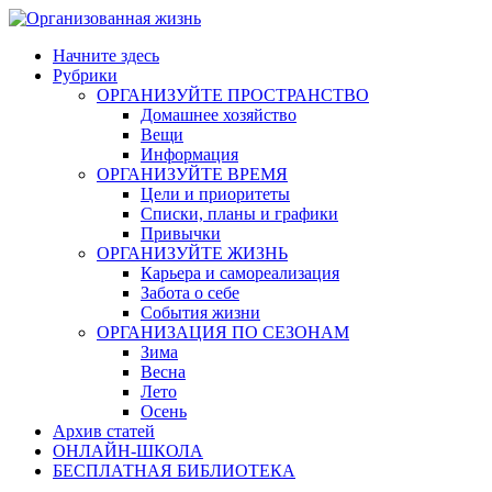
Skip
to
Начните здесь
content
Рубрики
ОРГАНИЗУЙТЕ ПРОСТРАНСТВО
Домашнее хозяйство
Вещи
Информация
ОРГАНИЗУЙТЕ ВРЕМЯ
Цели и приоритеты
Списки, планы и графики
Привычки
ОРГАНИЗУЙТЕ ЖИЗНЬ
Карьера и самореализация
Забота о себе
События жизни
ОРГАНИЗАЦИЯ ПО СЕЗОНАМ
Зима
Весна
Лето
Осень
Архив статей
ОНЛАЙН-ШКОЛА
БЕСПЛАТНАЯ БИБЛИОТЕКА