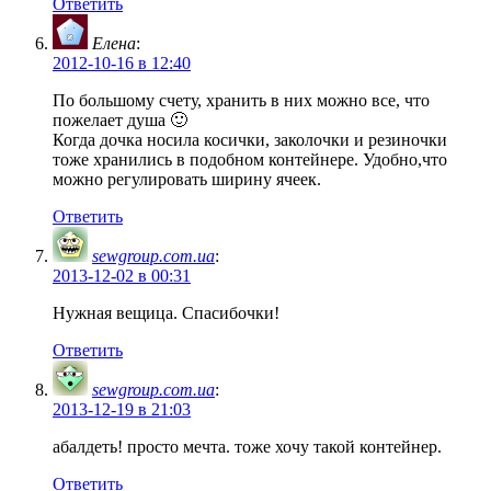
Ответить
Елена
:
2012-10-16 в 12:40
По большому счету, хранить в них можно все, что
пожелает душа 🙂
Когда дочка носила косички, заколочки и резиночки
тоже хранились в подобном контейнере. Удобно,что
можно регулировать ширину ячеек.
Ответить
sewgroup.com.ua
:
2013-12-02 в 00:31
Нужная вещица. Спасибочки!
Ответить
sewgroup.com.ua
:
2013-12-19 в 21:03
абалдеть! просто мечта. тоже хочу такой контейнер.
Ответить